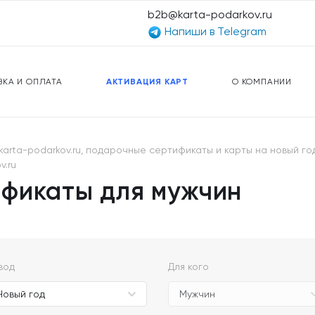
b2b@karta-podarkov.ru
Напиши в Telegram
ЕРСАЛЬНЫЕ КАРТЫ
ПРЕДОПЛАЧЕННЫЕ КАРТЫ
ЛЬНАЯ СВЯЗЬ
ТОПЛИВНЫЕ КАРТЫ
ВКА И ОПЛАТА
АКТИВАЦИЯ КАРТ
О КОМПАНИИ
arta-podarkov.ru, подарочные сертификаты и карты на новый год 
v.ru
фикаты для мужчин
вод
Для кого