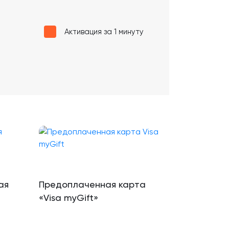
Активация за 1 минуту
ая
Предоплаченная карта
«Visa myGift»