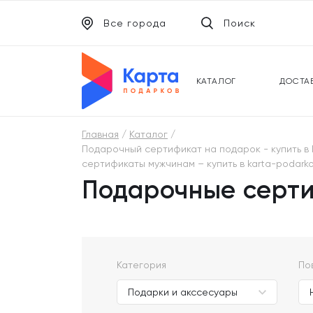
Все города
Поиск
ЭЛЕКТРОННЫЕ СЕРТИФИКАТЫ
УНИВ
ПОДАРОЧНЫЕ КАРТЫ
МОБИ
КАТАЛОГ
ДОСТА
Главная
Каталог
Подарочный сертификат на подарок - купить в k
сертификаты мужчинам – купить в karta-podarko
Подарочные серти
Категория
По