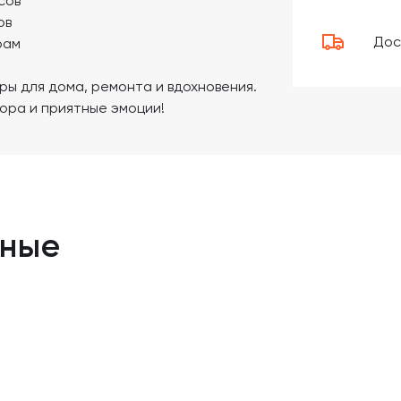
сов
ов
Дос
рам
ры для дома, ремонта и вдохновения.
ора и приятные эмоции!
нные