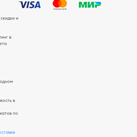
скидки и
инг в
ета
 одном
кость в
катов по
оставке