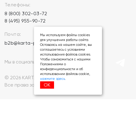
Телефоны:
8 (800) 302-03-72
8 (495) 955-90-72
Почта:
Мы используем файлы cookies
для улучшения работы сайта.
b2b@karta-podarkov.ru
Оставаясь на нашем сайте, вы
соглашаетесь с условиями
использования файлов cookies.
Чтобы ознакомиться с нашими
Мы в социальных сетях:
Положениями о
конфиденциальности и об
использовании файлов cookie,
© 2026 KARTA-PODARKOV.RU.
нажмите здесь
.
ОК
Все права защищены.