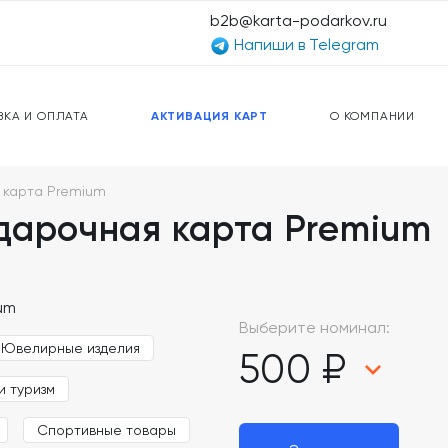
b2b@karta-podarkov.ru
Напиши в Telegram
ЕРСАЛЬНЫЕ КАРТЫ
ПРЕДОПЛАЧЕННЫЕ КАРТЫ
ЛЬНАЯ СВЯЗЬ
ТОПЛИВНЫЕ КАРТЫ
ВКА И ОПЛАТА
АКТИВАЦИЯ КАРТ
О КОМПАНИИ
 карта Premium
дарочная карта Premium
Выберите номинал:
Ювелирные изделия
500 ₽
и туризм
Спортивные товары