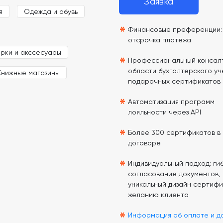
Заявка
я
Одежда и обувь
*
Финансовые преференции: 
отсрочка платежа
рки и акссесуары
*
Профессиональный консалт
области бухгалтерского уч
Книжные магазины
подарочных сертификатов
*
Автоматизация программ
лояльности через API
*
Более 300 сертификатов в
договоре
*
Индивидуальный подход: гиб
согласование документов,
уникальный дизайн сертифи
желанию клиента
*
Информация об оплате и д