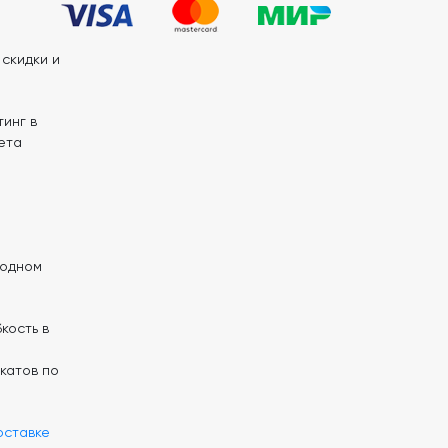
скидки и
инг в
ета
 одном
кость в
катов по
оставке