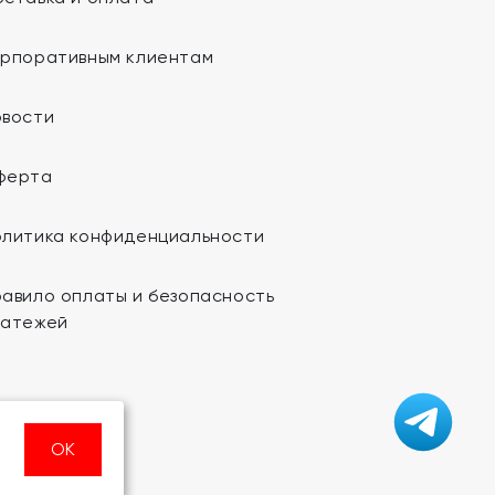
орпоративным клиентам
овости
ферта
олитика конфиденциальности
авило оплаты и безопасность
латежей
ОК