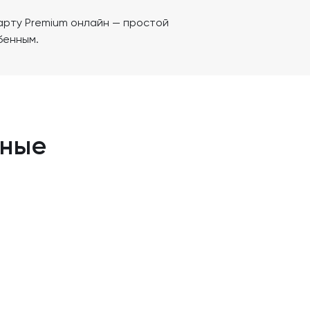
арту Premium онлайн — простой
бенным.
нные