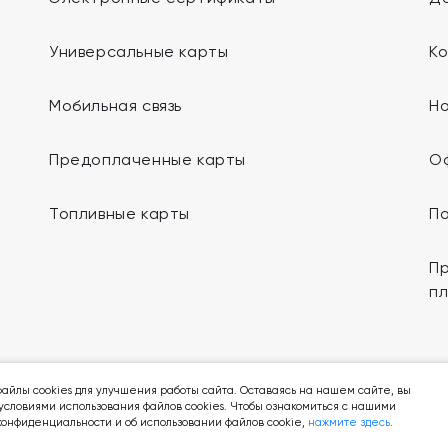
Универсальные карты
К
Мобильная связь
Н
Предоплаченные карты
О
Топливные карты
П
Пр
п
Мы в социальных сетях:
айлы cookies для улучшения работы сайта. Оставаясь на нашем сайте, вы
условиями использования файлов cookies. Чтобы ознакомиться с нашими
онфиденциальности и об использовании файлов cookie,
нажмите здесь
.