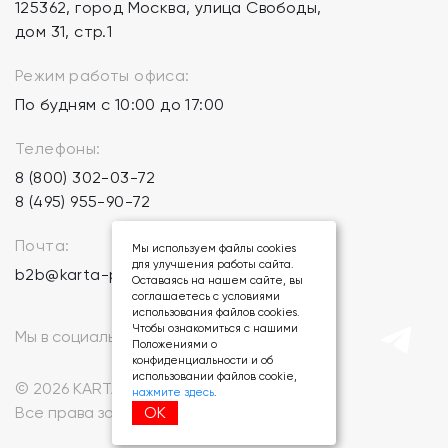
125362, город Москва, улица Свободы,
дом 31, стр.1
Режим работы офиса:
По будням с 10:00 до 17:00
Телефоны:
8 (800) 302-03-72
8 (495) 955-90-72
Почта:
Мы используем файлы cookies
для улучшения работы сайта.
b2b@karta-podarkov.ru
Оставаясь на нашем сайте, вы
соглашаетесь с условиями
использования файлов cookies.
Чтобы ознакомиться с нашими
Мы в социальных сетях:
Положениями о
конфиденциальности и об
использовании файлов cookie,
© 2026 KARTA-PODARKOV.RU.
нажмите здесь
.
ОК
Все права защищены.