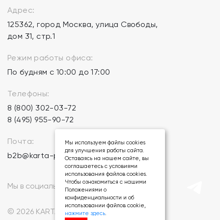
Адрес:
125362, город Москва, улица Свободы,
дом 31, стр.1
Режим работы офиса:
По будням с 10:00 до 17:00
Телефоны:
8 (800) 302-03-72
8 (495) 955-90-72
Почта:
Мы используем файлы cookies
для улучшения работы сайта.
b2b@karta-podarkov.ru
Оставаясь на нашем сайте, вы
соглашаетесь с условиями
использования файлов cookies.
Чтобы ознакомиться с нашими
Мы в социальных сетях:
Положениями о
конфиденциальности и об
использовании файлов cookie,
© 2026 KARTA-PODARKOV.RU.
нажмите здесь
.