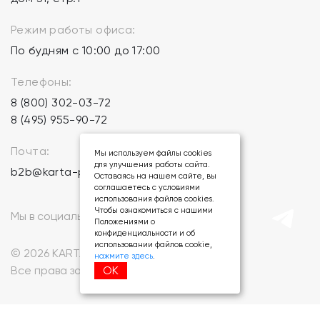
Режим работы офиса:
По будням с 10:00 до 17:00
Телефоны:
8 (800) 302-03-72
8 (495) 955-90-72
Почта:
Мы используем файлы cookies
для улучшения работы сайта.
b2b@karta-podarkov.ru
Оставаясь на нашем сайте, вы
соглашаетесь с условиями
использования файлов cookies.
Чтобы ознакомиться с нашими
Мы в социальных сетях:
Положениями о
конфиденциальности и об
использовании файлов cookie,
© 2026 KARTA-PODARKOV.RU.
нажмите здесь
.
ОК
Все права защищены.