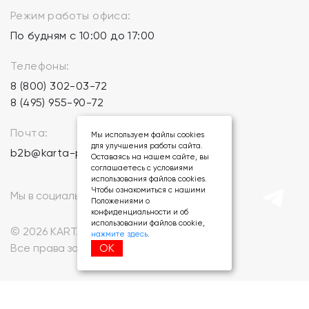
Режим работы офиса:
По будням с 10:00 до 17:00
Телефоны:
8 (800) 302-03-72
8 (495) 955-90-72
Почта:
Мы используем файлы cookies
для улучшения работы сайта.
b2b@karta-podarkov.ru
Оставаясь на нашем сайте, вы
соглашаетесь с условиями
использования файлов cookies.
Чтобы ознакомиться с нашими
Мы в социальных сетях:
Положениями о
конфиденциальности и об
использовании файлов cookie,
© 2026 KARTA-PODARKOV.RU.
нажмите здесь
.
ОК
Все права защищены.