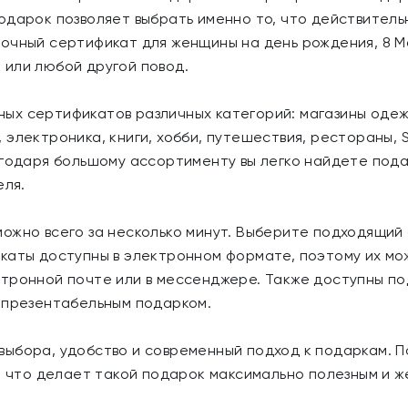
одарок позволяет выбрать именно то, что действительн
очный сертификат для женщины на день рождения, 8 Ма
 или любой другой повод.
ых сертификатов различных категорий: магазины одеж
 электроника, книги, хобби, путешествия, рестораны,
агодаря большому ассортименту вы легко найдете пода
еля.
ожно всего за несколько минут. Выберите подходящий
каты доступны в электронном формате, поэтому их мо
ктронной почте или в мессенджере. Также доступны п
 презентабельным подарком.
выбора, удобство и современный подход к подаркам. 
т, что делает такой подарок максимально полезным и ж