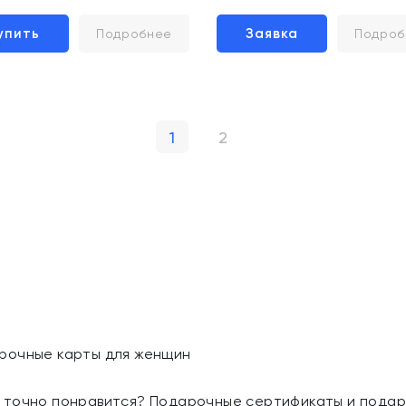
упить
Заявка
Подробнее
Подроб
1
2
рочные карты для женщин
 точно понравится? Подарочные сертификаты и подар