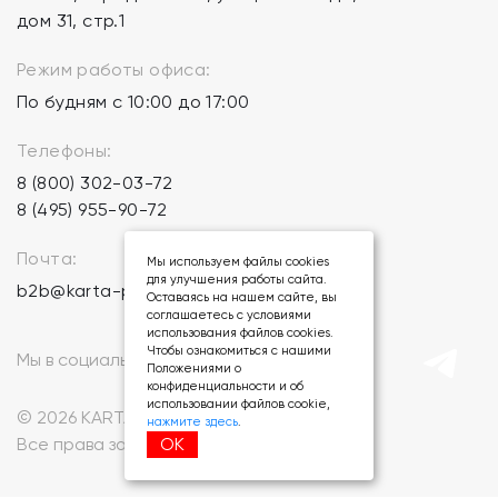
дом 31, стр.1
Режим работы офиса:
По будням с 10:00 до 17:00
Телефоны:
8 (800) 302-03-72
8 (495) 955-90-72
Почта:
Мы используем файлы cookies
для улучшения работы сайта.
b2b@karta-podarkov.ru
Оставаясь на нашем сайте, вы
соглашаетесь с условиями
использования файлов cookies.
Чтобы ознакомиться с нашими
Мы в социальных сетях:
Положениями о
конфиденциальности и об
использовании файлов cookie,
© 2026 KARTA-PODARKOV.RU.
нажмите здесь
.
ОК
Все права защищены.