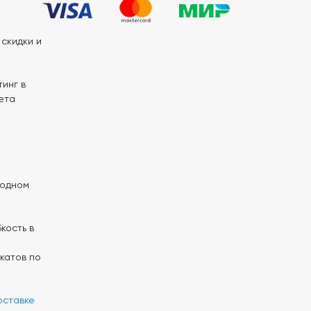
скидки и
инг в
ета
 одном
кость в
катов по
оставке