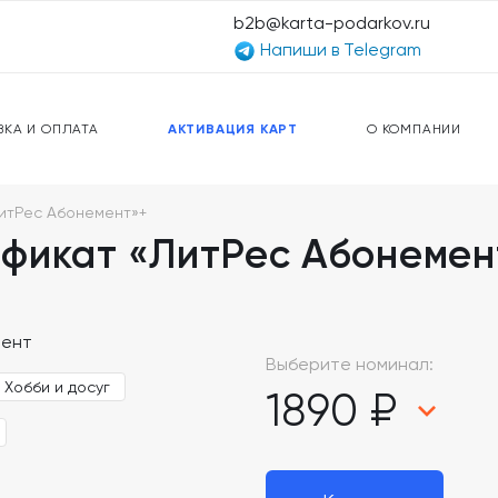
b2b@karta-podarkov.ru
Напиши в Telegram
ЕРСАЛЬНЫЕ КАРТЫ
ПРЕДОПЛАЧЕННЫЕ КАРТЫ
ЛЬНАЯ СВЯЗЬ
ТОПЛИВНЫЕ КАРТЫ
ВКА И ОПЛАТА
АКТИВАЦИЯ КАРТ
О КОМПАНИИ
итРес Абонемент»+
фикат «ЛитРес Абонемен
Выберите номинал:
Хобби и досуг
1890 ₽