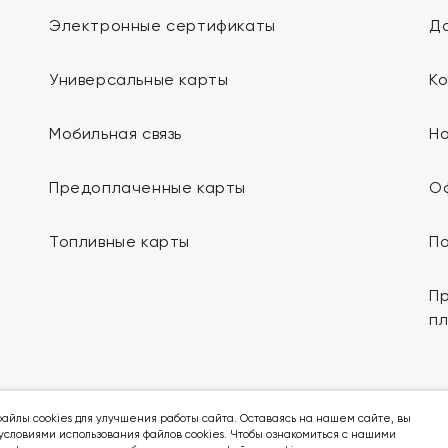
Электронные сертификаты
До
Универсальные карты
К
Мобильная связь
Н
Предоплаченные карты
О
Топливные карты
П
Пр
п
Мы в социальных сетях:
айлы cookies для улучшения работы сайта. Оставаясь на нашем сайте, вы
условиями использования файлов cookies. Чтобы ознакомиться с нашими