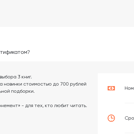
ртификатом?
ыбора 3 книг.
ла новинки стоимостью до 700 рублей
Ном
льной подборки.
емент» - для тех, кто любит читать.
Сро