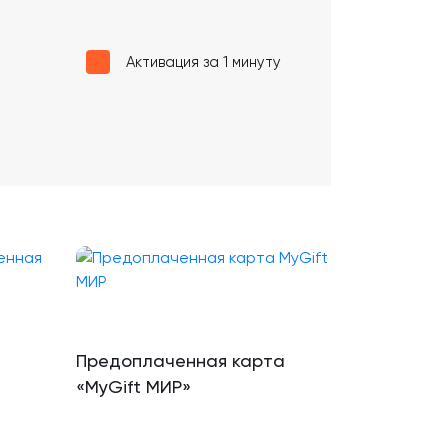
Активация за 1 минуту
Предоплаченная карта
«MyGift МИР»