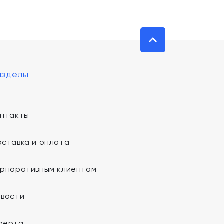
азделы
онтакты
ставка и оплата
орпоративным клиентам
овости
ферта