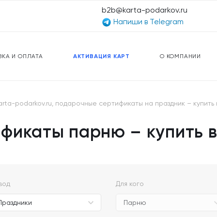
b2b@karta-podarkov.ru
Напиши в Telegram
ЕРСАЛЬНЫЕ КАРТЫ
ПРЕДОПЛАЧЕННЫЕ КАРТЫ
ЛЬНАЯ СВЯЗЬ
ТОПЛИВНЫЕ КАРТЫ
ВКА И ОПЛАТА
АКТИВАЦИЯ КАРТ
О КОМПАНИИ
rta-podarkov.ru, подарочные сертификаты на праздник – купить 
икаты парню – купить в 
вод
Для кого