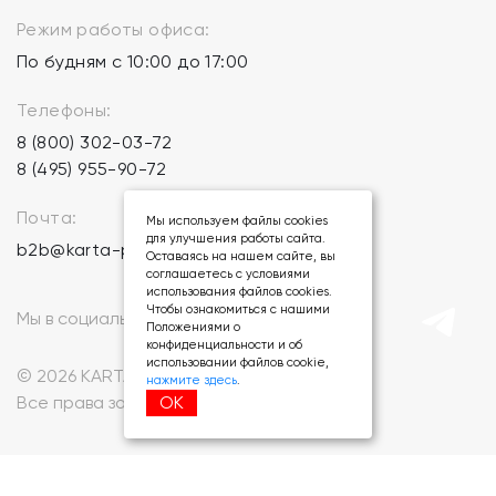
Режим работы офиса:
По будням с 10:00 до 17:00
Телефоны:
8 (800) 302-03-72
8 (495) 955-90-72
Почта:
Мы используем файлы cookies
для улучшения работы сайта.
b2b@karta-podarkov.ru
Оставаясь на нашем сайте, вы
соглашаетесь с условиями
использования файлов cookies.
Чтобы ознакомиться с нашими
Мы в социальных сетях:
Положениями о
конфиденциальности и об
использовании файлов cookie,
© 2026 KARTA-PODARKOV.RU.
нажмите здесь
.
ОК
Все права защищены.