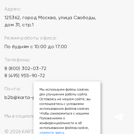
Адрес:
125362, город Москва, улица Свободы,
дом 31, стр.1
Режим работы офиса:
По будням с 10:00 до 17:00
Телефоны:
8 (800) 302-03-72
8 (495) 955-90-72
Почта:
Мы используем файлы cookies
для улучшения работы сайта.
b2b@karta-podarkov.ru
Оставаясь на нашем сайте, вы
соглашаетесь с условиями
использования файлов cookies.
Чтобы ознакомиться с нашими
Мы в социальных сетях:
Положениями о
конфиденциальности и об
использовании файлов cookie,
© 2026 KARTA-PODARKOV.RU.
нажмите здесь
.