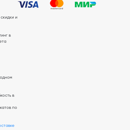
скидки и
инг в
ета
 одном
кость в
катов по
оставке