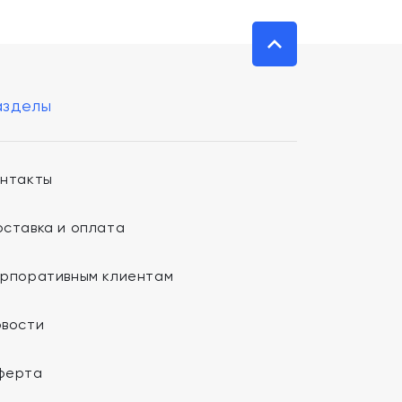
азделы
онтакты
ставка и оплата
орпоративным клиентам
овости
ферта