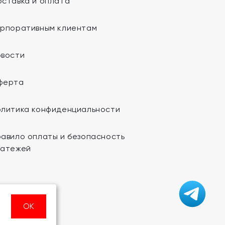
ставка и оплата
орпоративным клиентам
овости
ферта
олитика конфиденциальности
авило оплаты и безопасность
латежей
ОК