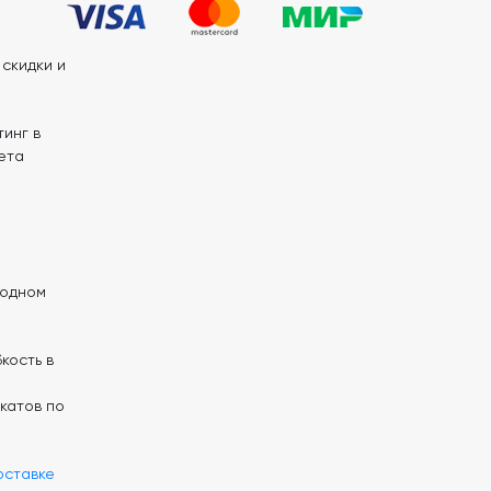
скидки и
инг в
ета
 одном
кость в
катов по
оставке