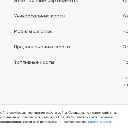
Электронные сертификаты
До
Универсальные карты
К
Мобильная связь
Н
Предоплаченные карты
О
Топливные карты
П
Пр
п
Мы в социальных сетях:
айлы cookies для улучшения работы сайта. Оставаясь на нашем сайте, вы
условиями использования файлов cookies. Чтобы ознакомиться с нашими
онфиденциальности и об использовании файлов cookie,
нажмите здесь
.