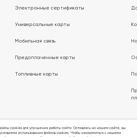
Электронные сертификаты
До
Универсальные карты
К
Мобильная связь
Н
Предоплаченные карты
О
Топливные карты
П
Пр
п
Мы в социальных сетях:
айлы cookies для улучшения работы сайта. Оставаясь на нашем сайте, вы
условиями использования файлов cookies. Чтобы ознакомиться с нашими