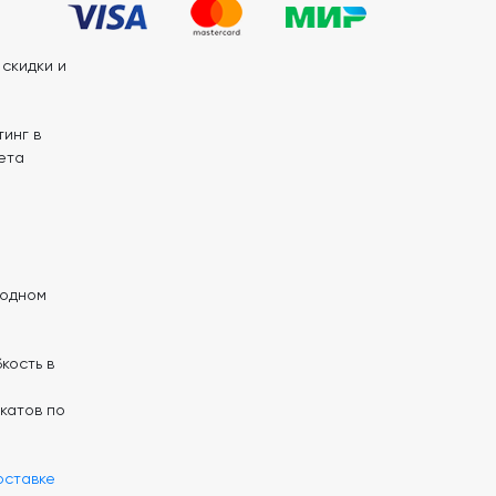
скидки и
инг в
ета
 одном
кость в
катов по
оставке