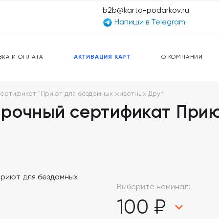
b2b@karta-podarkov.ru
Напиши в Telegram
ЕРСАЛЬНЫЕ КАРТЫ
ПРЕДОПЛАЧЕННЫЕ КАРТЫ
ЛЬНАЯ СВЯЗЬ
ТОПЛИВНЫЕ КАРТЫ
ВКА И ОПЛАТА
АКТИВАЦИЯ КАРТ
О КОМПАНИИ
ртификат "Приют для бездомных животных Друг"
рочный сертификат Прию
Выберите номинал:
100 ₽