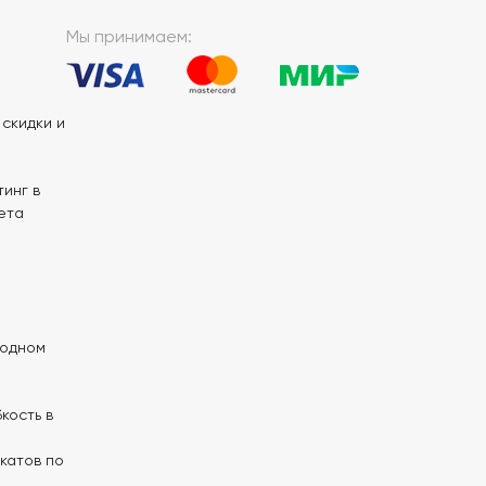
Мы принимаем:
скидки и
инг в
ета
 одном
кость в
катов по