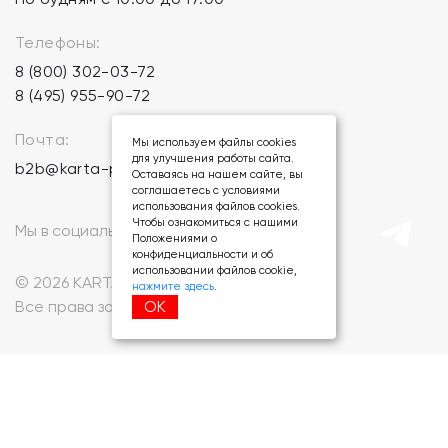
Телефоны:
8 (800) 302-03-72
8 (495) 955-90-72
Почта:
Мы используем файлы cookies
для улучшения работы сайта.
b2b@karta-podarkov.ru
Оставаясь на нашем сайте, вы
соглашаетесь с условиями
использования файлов cookies.
Чтобы ознакомиться с нашими
Мы в социальных сетях:
Положениями о
конфиденциальности и об
использовании файлов cookie,
© 2026 KARTA-PODARKOV.RU.
нажмите здесь
.
ОК
Все права защищены.