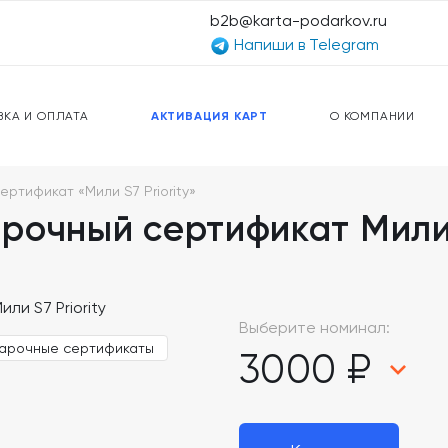
b2b@karta-podarkov.ru
Напиши в Telegram
ЕРСАЛЬНЫЕ КАРТЫ
ПРЕДОПЛАЧЕННЫЕ КАРТЫ
ЛЬНАЯ СВЯЗЬ
ТОПЛИВНЫЕ КАРТЫ
ВКА И ОПЛАТА
АКТИВАЦИЯ КАРТ
О КОМПАНИИ
ртификат «Мили S7 Priority»
очный сертификат Мили S
Выберите номинал:
арочные сертификаты
3000 ₽