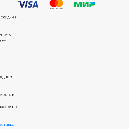
скидки и
инг в
ета
 одном
кость в
катов по
оставке