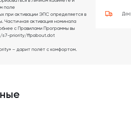
оризоваться в Личном кабинете и
м поле
Дос
ных при активации ЭПС определяется в
ы. Частичная активация номинала
обнее с Правилами Программы вы
s7-priority/ffpabout.dot
rity» – дарит полёт с комфортом.
нные