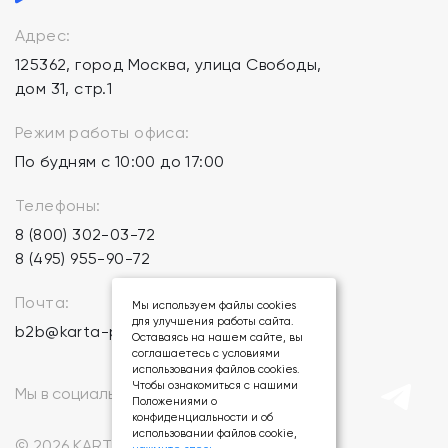
Адрес:
125362, город Москва, улица Свободы,
дом 31, стр.1
Режим работы офиса:
По будням с 10:00 до 17:00
Телефоны:
8 (800) 302-03-72
8 (495) 955-90-72
Почта:
Мы используем файлы cookies
для улучшения работы сайта.
b2b@karta-podarkov.ru
Оставаясь на нашем сайте, вы
соглашаетесь с условиями
использования файлов cookies.
Чтобы ознакомиться с нашими
Мы в социальных сетях:
Положениями о
конфиденциальности и об
использовании файлов cookie,
© 2026 KARTA-PODARKOV.RU.