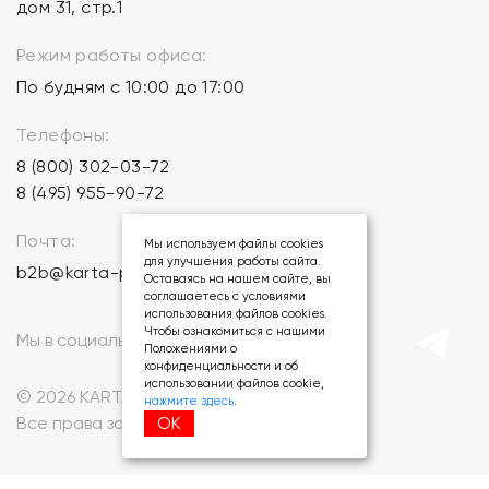
дом 31, стр.1
Режим работы офиса:
По будням с 10:00 до 17:00
Телефоны:
8 (800) 302-03-72
8 (495) 955-90-72
Почта:
Мы используем файлы cookies
для улучшения работы сайта.
b2b@karta-podarkov.ru
Оставаясь на нашем сайте, вы
соглашаетесь с условиями
использования файлов cookies.
Чтобы ознакомиться с нашими
Мы в социальных сетях:
Положениями о
конфиденциальности и об
использовании файлов cookie,
© 2026 KARTA-PODARKOV.RU.
нажмите здесь
.
ОК
Все права защищены.