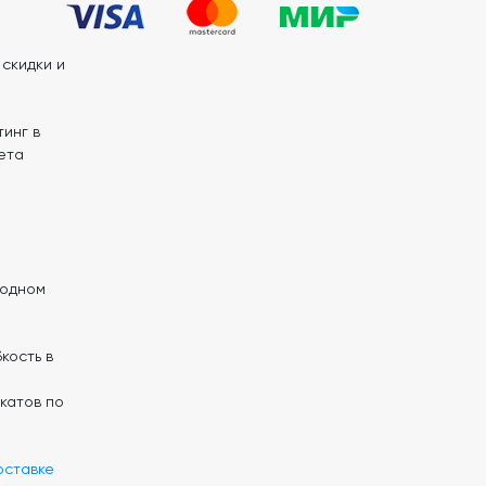
скидки и
инг в
ета
 одном
кость в
катов по
оставке