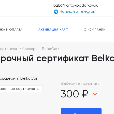
b2b@karta-podarkov.ru
Напиши в Telegram
ЕРСАЛЬНЫЕ КАРТЫ
ПРЕДОПЛАЧЕННЫЕ КАРТЫ
ЛЬНАЯ СВЯЗЬ
ТОПЛИВНЫЕ КАРТЫ
ВКА И ОПЛАТА
АКТИВАЦИЯ КАРТ
О КОМПАНИИ
ертификат «Каршеринг BelkaCar»
рочный сертификат Belk
Выберите номинал:
арочные сертификаты
300 ₽