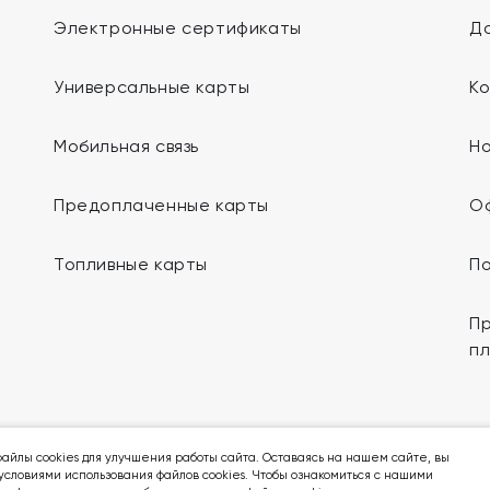
Электронные сертификаты
До
Универсальные карты
К
Мобильная связь
Н
Предоплаченные карты
О
Топливные карты
П
Пр
п
Мы в социальных сетях:
айлы cookies для улучшения работы сайта. Оставаясь на нашем сайте, вы
условиями использования файлов cookies. Чтобы ознакомиться с нашими