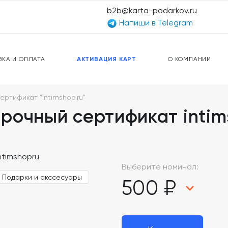
b2b@karta-podarkov.ru
Напиши в Telegram
ЕРСАЛЬНЫЕ КАРТЫ
ПРЕДОПЛАЧЕННЫЕ КАРТЫ
ЛЬНАЯ СВЯЗЬ
ТОПЛИВНЫЕ КАРТЫ
ВКА И ОПЛАТА
АКТИВАЦИЯ КАРТ
О КОМПАНИИ
ртификат "intimshop.ru"
рочный сертификат intim
Выберите номинал:
Подарки и акссесуары
500 ₽