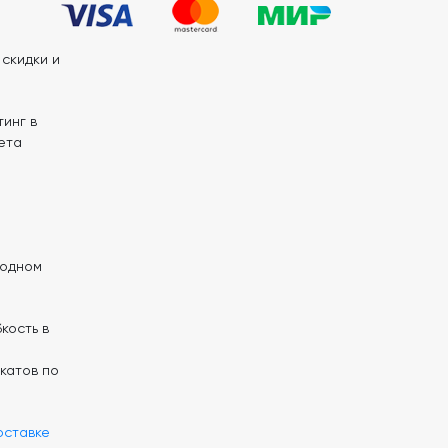
скидки и
инг в
ета
 одном
кость в
катов по
оставке