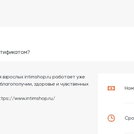
ртификатом?
 взрослых intimshop.ru работает уже
 благополучии, здоровье и чувственных
Ном
tps://www.intimshop.ru/
Сро