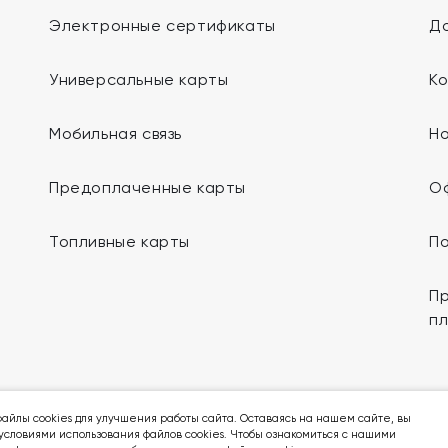
Электронные сертификаты
До
Универсальные карты
К
Мобильная связь
Н
Предоплаченные карты
О
Топливные карты
П
Пр
п
Мы в социальных сетях:
айлы cookies для улучшения работы сайта. Оставаясь на нашем сайте, вы
условиями использования файлов cookies. Чтобы ознакомиться с нашими