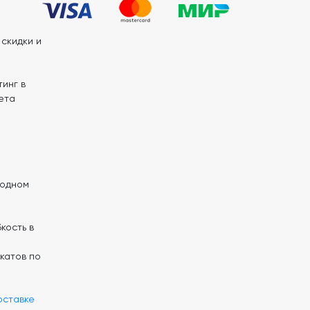
скидки и
инг в
ета
 одном
кость в
катов по
оставке