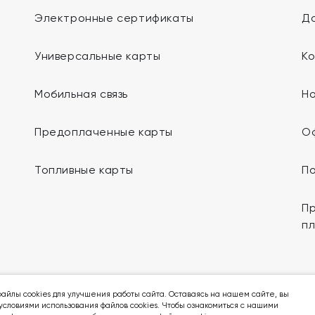
Электронные сертификаты
До
Универсальные карты
К
Мобильная связь
Н
Предоплаченные карты
О
Топливные карты
П
Пр
п
Мы в социальных сетях:
айлы cookies для улучшения работы сайта. Оставаясь на нашем сайте, вы
условиями использования файлов cookies. Чтобы ознакомиться с нашими