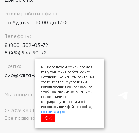
Режим работы офиса:
По будням с 10:00 до 17:00
Телефоны:
8 (800) 302-03-72
8 (495) 955-90-72
Почта:
Мы используем файлы cookies
для улучшения работы сайта.
b2b@karta-podarkov.ru
Оставаясь на нашем сайте, вы
соглашаетесь с условиями
использования файлов cookies.
Чтобы ознакомиться с нашими
Мы в социальных сетях:
Положениями о
конфиденциальности и об
использовании файлов cookie,
© 2026 KARTA-PODARKOV.RU.
нажмите здесь
.
ОК
Все права защищены.