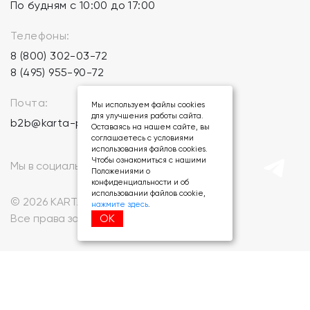
По будням с 10:00 до 17:00
Телефоны:
8 (800) 302-03-72
8 (495) 955-90-72
Почта:
Мы используем файлы cookies
для улучшения работы сайта.
b2b@karta-podarkov.ru
Оставаясь на нашем сайте, вы
соглашаетесь с условиями
использования файлов cookies.
Чтобы ознакомиться с нашими
Мы в социальных сетях:
Положениями о
конфиденциальности и об
использовании файлов cookie,
© 2026 KARTA-PODARKOV.RU.
нажмите здесь
.
ОК
Все права защищены.