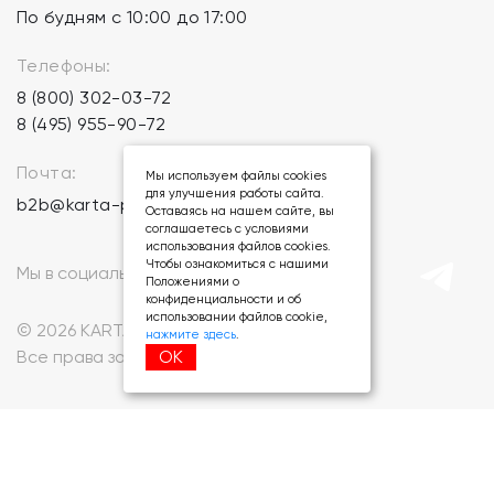
По будням с 10:00 до 17:00
Телефоны:
8 (800) 302-03-72
8 (495) 955-90-72
Почта:
Мы используем файлы cookies
для улучшения работы сайта.
b2b@karta-podarkov.ru
Оставаясь на нашем сайте, вы
соглашаетесь с условиями
использования файлов cookies.
Чтобы ознакомиться с нашими
Мы в социальных сетях:
Положениями о
конфиденциальности и об
использовании файлов cookie,
© 2026 KARTA-PODARKOV.RU.
нажмите здесь
.
ОК
Все права защищены.